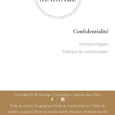
Confidentialité
Mentions légales
Politique de confidentialité
Copyright © SB Mariage | Conception :
Agence web Tikéo
Robe de mariée Draguignan
|
Robe de mariée Hyères
|
Robe de
mariée La garde
|
Robe de mariée Sainte-Maxime
|
Robe de mariée