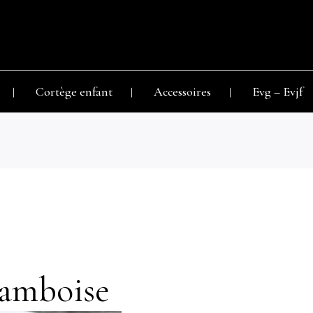
Cortège enfant
Accessoires
Evg – Evjf
ramboise