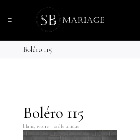
Boléro 115
Boléro 115
blanc, ivoire – taille unique