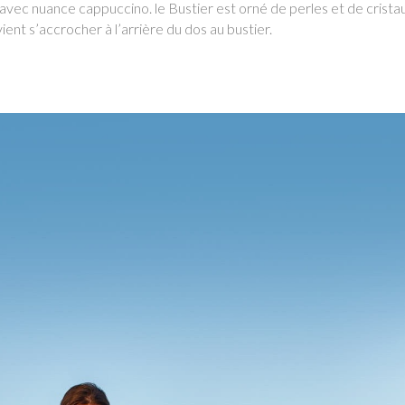
avec nuance cappuccino. le Bustier est orné de perles et de cristau
ient s’accrocher à l’arrière du dos au bustier.