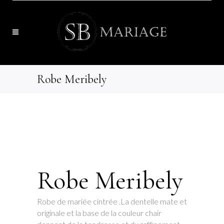
Robe Meribely
Robe Meribely
Robe de mariée cintrée .La dentelle mate et
originale et la base de la couleur chair